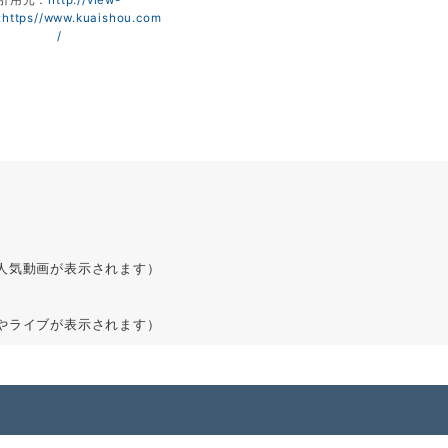
引用元：
http://view-
:https//www.kuaishou.com
/
人気動画が表示されます）
やライブが表示されます）