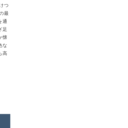
けつ
の最
を通
ざ足
か懐
色な
も高