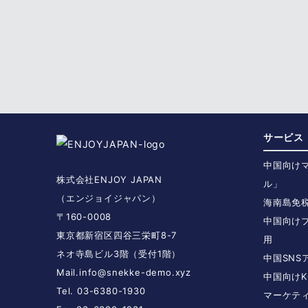
サービス
中国向け
株式会社ENJOY JAPAN
ル」
（エンジョイジャパン）
海南島免
〒160-0008
中国向け
東京都新宿区四谷三栄町8-7
用
ネオ寺島ビル3階（受付1階）
中国SN
Mail.
info@snekke-demo.xyz
中国向けK
Tel. 03-6380-1930
マーケテ