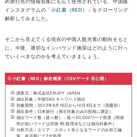
め旅行先の情報収集にも広く使用されている、中国版
インスタグラムの「
小紅書（RED）
」をクローリング
解析してみました。
そこから見えてくる現在の中国人観光客の動向をもと
に、今後、適切なインバウンド施策はどのように行っ
ていくべきなのかを考えていきましょう。
◇小紅書（RED）解析概要（CSVデータ 非公開）
調査元：株式会社ENJOY JAPAN
抽出対象：中国SNS キーワード抽出
対象期間：2023年9月16日から10月4日まで（国慶節）
抽出条件：日本旅行（表示対象のみの投稿に限定）
抽出ワード数（延べ数）：延べ50,000ワード程度（関係
性が低いワードは排除 例:処理水などは抽出対象外）
分析方法：エリア・スポット名となるワードのみ加工編
集、表示順にて2次処理