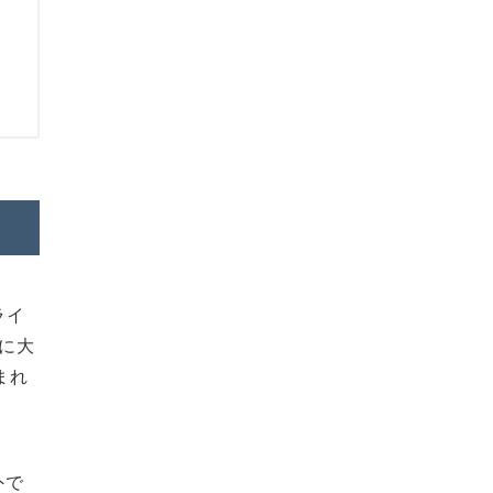
ライ
に大
まれ
外で