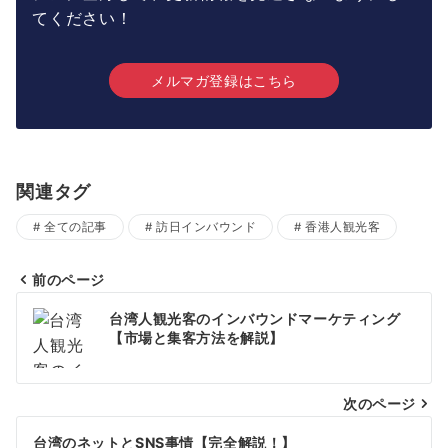
てください！
メルマガ登録はこちら
関連タグ
全ての記事
訪日インバウンド
香港人観光客
前のページ
投
台湾人観光客のインバウンドマーケティング
稿
【市場と集客方法を解説】
ナ
次のページ
ビ
ゲ
台湾のネットとSNS事情【完全解説！】