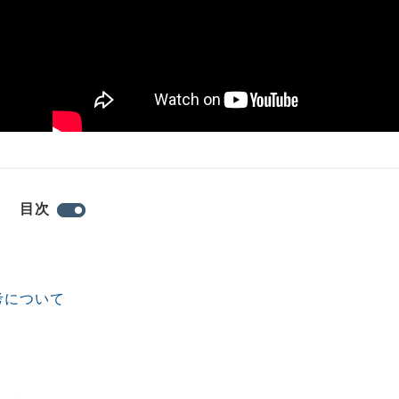
目次
考について