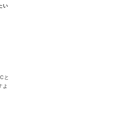
たい
Cと
すよ