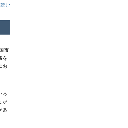
を読む
国市
略を
にお
いろ
とが
があ