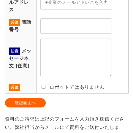
ルアドレ
ス
電話
必須
番号
メッ
任意
セージ本
文 (任意)
ロボットではありません
必須
資料のご請求は上記のフォームを入力頂き送信くださ
い。弊社担当からメールにて資料をご送付いたしま