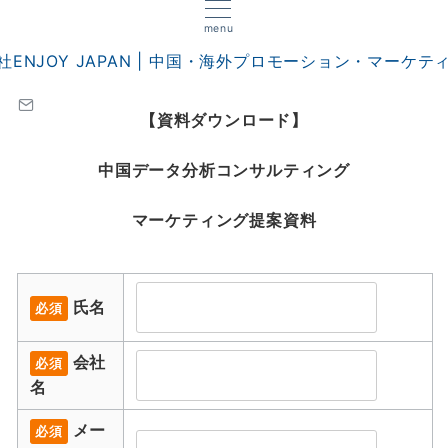
menu
【資料ダウンロード】
中国データ分析コンサルティング
マーケティング提案資料
氏名
必須
会社
必須
名
メー
必須