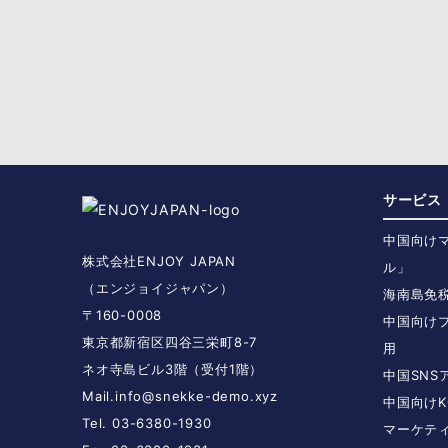
サービス
中国向け
株式会社ENJOY JAPAN
ル」
（エンジョイジャパン）
海南島免
〒160-0008
中国向け
東京都新宿区四谷三栄町8-7
用
ネオ寺島ビル3階（受付1階）
中国SN
Mail.
info@snekke-demo.xyz
中国向けK
Tel. 03-6380-1930
マーケテ