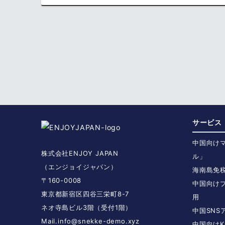
サービス
中国向け
株式会社ENJOY JAPAN
ル」
（エンジョイジャパン）
海南島免
〒160-0008
中国向け
東京都新宿区四谷三栄町8-7
用
ネオ寺島ビル3階（受付1階）
中国SN
Mail.
info@snekke-demo.xyz
中国向けK