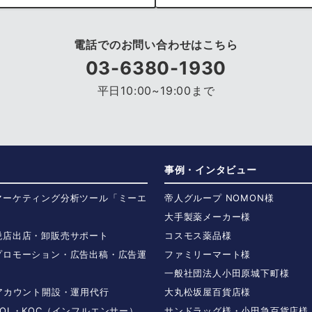
電話でのお問い合わせはこちら
03-6380-1930
平日10:00~19:00まで
事例・インタビュー
マーケティング分析ツール「ミーエ
帝人グループ NOMON様
大手製薬メーカー様
税店出店・卸販売サポート
コスモス薬品様
プロモーション・広告出稿・広告運
ファミリーマート様
一般社団法人小田原城下町様
Sアカウント開設・運用代行
大丸松坂屋百貨店様
OL・KOC（インフルエンサー）
サンドラッグ様・小田急百貨店様