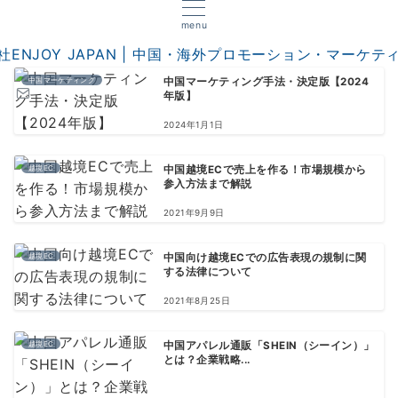
menu
中国マーケティング
中国マーケティング手法・決定版【2024
年版】
2024年1月1日
越境EC
中国越境ECで売上を作る！市場規模から
参入方法まで解説
2021年9月9日
越境EC
中国向け越境ECでの広告表現の規制に関
する法律について
2021年8月25日
越境EC
中国アパレル通販「SHEIN（シーイン）」
とは？企業戦略...