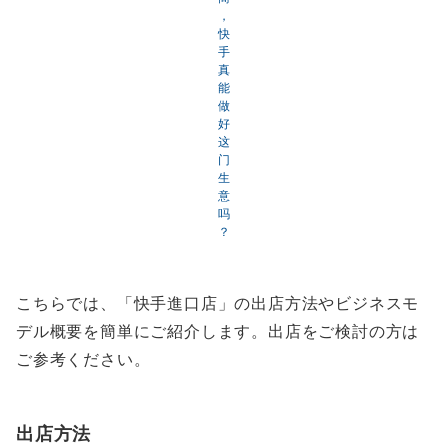
，
快
手
真
能
做
好
这
门
生
意
吗
？
こちらでは、「快手進口店」の出店方法やビジネスモ
デル概要を簡単にご紹介します。出店をご検討の方は
ご参考ください。
出店方法