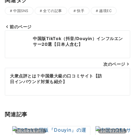
関連タグ
中国SNS
全ての記事
快手
越境EC
前のページ
投
中国版TikTok（抖音/Douyin）インフルエン
稿
サー20選【日本人含む】
ナ
次のページ
ビ
ゲ
大衆点評とは？中国最大級の口コミサイト【訪
日インバウンド対策も紹介】
ー
シ
ョ
関連記事
ン
2020年8月21日
2021年2月5日