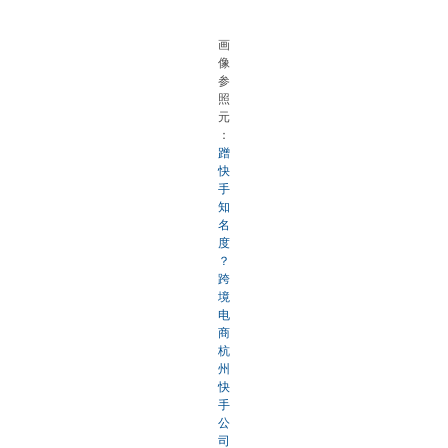
画
像
参
照
元
：
蹭
快
手
知
名
度
？
跨
境
电
商
杭
州
快
手
公
司