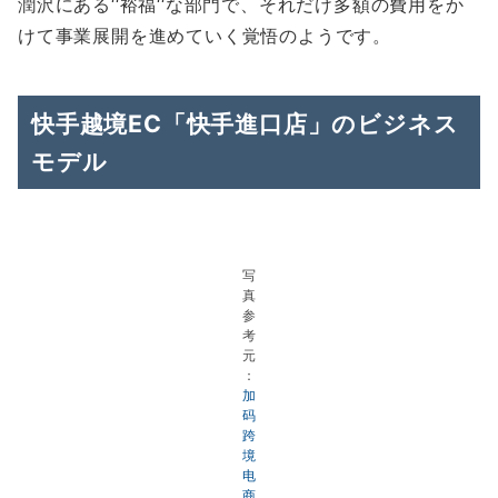
潤沢にある‘‘裕福‘‘な部門で、それだけ多額の費用をか
けて事業展開を進めていく覚悟のようです。
快手越境EC「快手進口店」のビジネス
モデル
写
真
参
考
元
：
加
码
跨
境
电
商