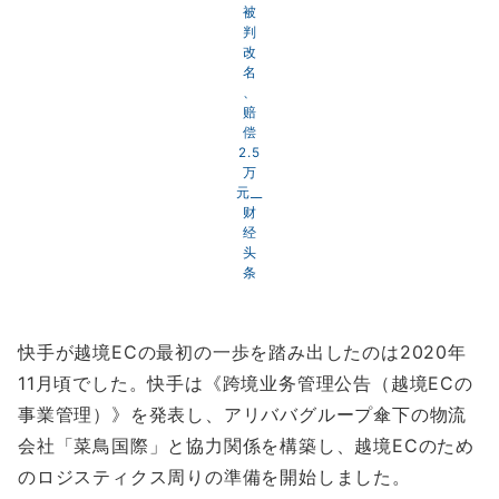
被
判
改
名
、
赔
偿
2.5
万
元__
财
经
头
条
快手が越境ECの最初の一歩を踏み出したのは2020年
11月頃でした。快手は《跨境业务管理公告（越境ECの
事業管理）》を発表し、アリババグループ傘下の物流
会社「菜鳥国際」と協力関係を構築し、越境ECのため
のロジスティクス周りの準備を開始しました。