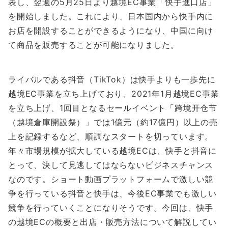
表し、翌週の5月25日より越境EC事業「快手進口店」
を開始しました。これにより、日本国内から快手内に
お店を開設することができるようになり、中国に向け
て商品を販売することが可能になりました。
ライバルである抖音（TikTok）は快手よりも一歩先に
越境EC事業を立ち上げており、2021年1月越境EC事業
を立ち上げ、1回目となるセールイベント「跨境开仓节
（越境倉庫開設祭）」では1億元（約17億円）以上の売
上を記録するなど、順調なスタートを切っています。
年々市場規模が拡大している越境ECは、快手と抖音に
とって、決して見逃してはならないビジネスチャンス
なのです。ショート動画プラットフォームで激しい競
争を行っている抖音と快手は、今後EC事業でも激しい
競争を行っていくことになりそうです。
今回は、快手
の越境ECの概要と出店・販売方法について解説してい