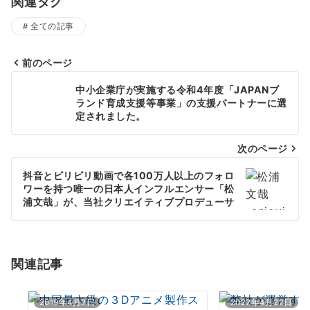
関連タグ
全ての記事
前のページ
投
中小企業庁が実施する令和4年度「JAPANブ
稿
ランド育成支援等事業」の支援パートナーに選
定されました。
ナ
次のページ
ビ
ゲ
抖音とビリビリ動画で各100万人以上のフォロ
ワーを持つ唯一の日本人インフルエンサー「松
ー
浦文哉」が、当社クリエイティブプロデューサ
ーに就任しました。
シ
ョ
関連記事
ン
2019年4月2日
2022年4月22日