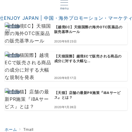
menu
越境EC
【越境EC】天猫国際の海外OTC医薬品の
販売基準ルール
2020年9月23日
越境EC
【天猫国際】越境ECで販売される商品の
成分に対する大幅な...
2020年9月17日
越境EC
【天猫】店舗の最新PR施策『iBAサービ
ス』とは？
2020年1月28日
ホーム
Tmall