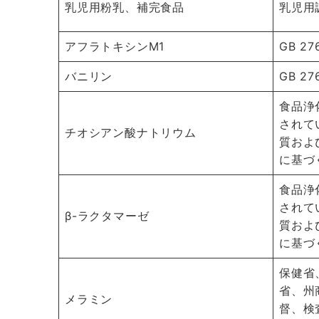
乳児用粉乳、補完食品
乳児用
アフラトキシンM1
GB 27
バニリン
GB 27
食品浄
されて
チオシアン酸ナトリウム
質およ
に基づ
食品浄
されて
β-ラクタマーゼ
質およ
に基づ
保健省
省、州
メラミン
督、検