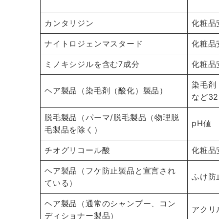
カンタリジン
化粧品
ナイトロジェンマスタード
化粧品
ミノキシジルを含む7成分
化粧品
染毛剤
ヘア製品（染毛剤（酸化）製品）
など3
脱毛製品（パーマ/脱毛製品（物理脱
pH値
毛製品を除く）
チオグリコール酸
化粧品
ヘア製品（フケ防止製品と宣言され
ふけ防
ている）
ヘア製品（通常のシャンプー、コン
アクリ
ディショナー製品）