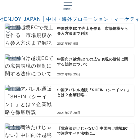
menu
越境EC
中国越境ECで売上を作る！市場規模から
参入方法まで解説
2021年9月9日
越境EC
中国向け越境ECでの広告表現の規制に関
する法律について
2021年8月25日
越境EC
中国アパレル通販「SHEIN（シーイン）」
とは？企業戦略...
2021年7月28日
越境EC
【電商法だけじゃない】中国向け越境EC
で注意すべき法律に...